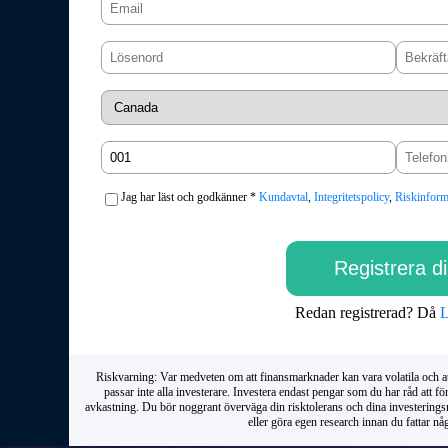
Jag har läst och godkänner *
Kundavtal
,
Integritetspolicy
,
Riskinform
Redan registrerad? Då
L
Riskvarning: Var medveten om att finansmarknader kan vara volatila och at
passar inte alla investerare. Investera endast pengar som du har råd att förl
avkastning. Du bör noggrant överväga din risktolerans och dina investeringsm
eller göra egen research innan du fattar någ