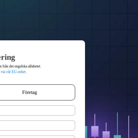
ering
 från det engelska alfabetet.
g via vår EU-enhet.
Företag