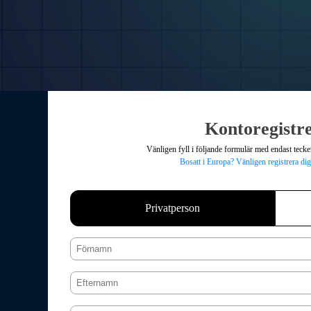
Kontoregistr
Vänligen fyll i följande formulär med endast tecken
Bosatt i Europa? Vänligen registrera di
Privatperson